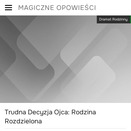
Skip
MAGICZNE OPOWIEŚCI
to
Dramat Rodzinny
content
Trudna Decyzja Ojca: Rodzina
Rozdzielona