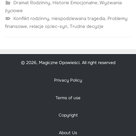
Dramat Rodzinny
,
Historie Emocjonalne
,
Wyzwania
życiowe
Konflikt rodzinny
,
niespodziewana tragedia
,
Problemy
finansowe
,
relacje ojciec-syn
,
Trudne decyzje
© 2026, Magiczne Opowieści. All right reserved
Privacy Policy
Terms of use
Copyright
About Us