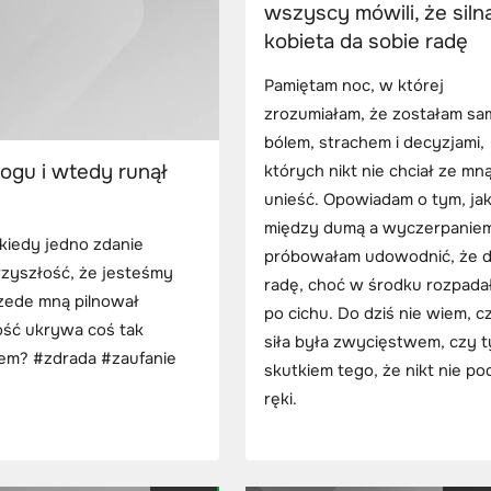
wszyscy mówili, że siln
kobieta da sobie radę
Pamiętam noc, w której
zrozumiałam, że zostałam sa
bólem, strachem i decyzjami,
ogu i wtedy runął
których nikt nie chciał ze mn
unieść. Opowiadam o tym, ja
między dumą a wyczerpanie
kiedy jedno zdanie
próbowałam udowodnić, że 
rzyszłość, że jesteśmy
radę, choć w środku rozpada
zede mną pilnował
po cichu. Do dziś nie wiem, c
łość ukrywa coś tak
siła była zwycięstwem, czy t
twem? #zdrada #zaufanie
skutkiem tego, że nikt nie po
ręki.