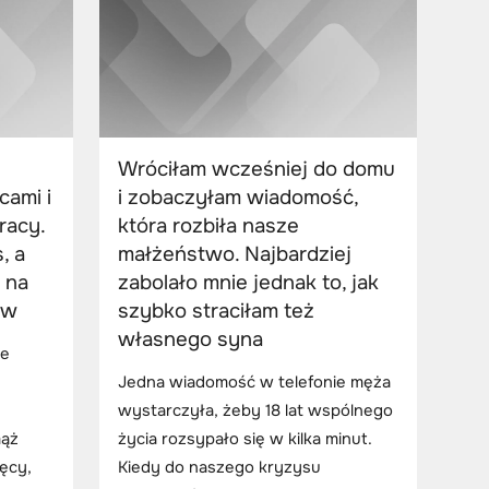
Wróciłam wcześniej do domu
cami i
i zobaczyłam wiadomość,
racy.
która rozbiła nasze
, a
małżeństwo. Najbardziej
 na
zabolało mnie jednak to, jak
ów
szybko straciłam też
własnego syna
ie
Jedna wiadomość w telefonie męża
wystarczyła, żeby 18 lat wspólnego
mąż
życia rozsypało się w kilka minut.
ęcy,
Kiedy do naszego kryzysu