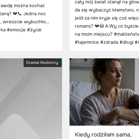
cały mój świat stanął na gło
prawdę można kochać
da się wybaczyć kłamstwo, 
staną? 💔📞 Jedna noc
jeśli za nim kryje się coś więc
n, wreszcie wybuchło…
romans? 💔😳 A Wy co byście 
rka #emocje #życie
na moim miejscu? #małżeńs
#tajemnice #zdrada #długi #
Dramat Rodzinny
Kiedy rodziłam sama,