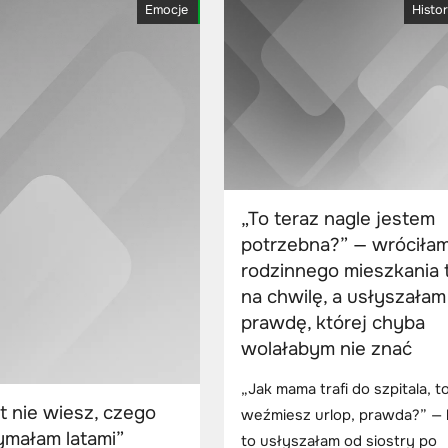
Emocje
Histor
„To teraz nagle jestem
potrzebna?” — wróciła
rodzinnego mieszkania 
na chwilę, a usłyszałam
prawdę, której chyba
wolałabym nie znać
„Jak mama trafi do szpitala, t
t nie wiesz, czego
weźmiesz urlop, prawda?” — 
ymałam latami”
to usłyszałam od siostry po