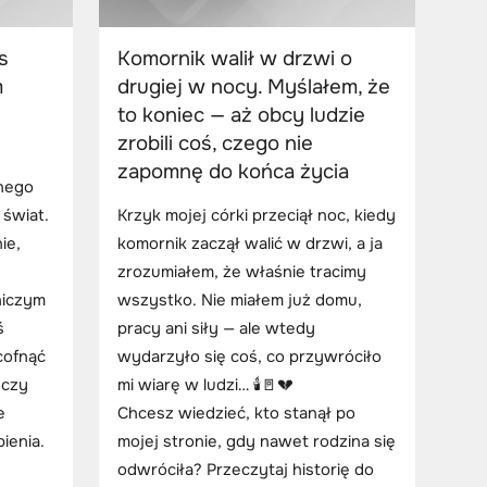
s
Komornik walił w drzwi o
m
drugiej w nocy. Myślałem, że
to koniec — aż obcy ludzie
zrobili coś, czego nie
zapomnę do końca życia
dnego
 świat.
Krzyk mojej córki przeciął noc, kiedy
ie,
komornik zaczął walić w drzwi, a ja
zrozumiałem, że właśnie tracimy
niczym
wszystko. Nie miałem już domu,
ś
pracy ani siły — ale wtedy
cofnąć
wydarzyło się coś, co przywróciło
 czy
mi wiarę w ludzi… 🕯️🚪💔
e
Chcesz wiedzieć, kto stanął po
ienia.
mojej stronie, gdy nawet rodzina się
odwróciła? Przeczytaj historię do