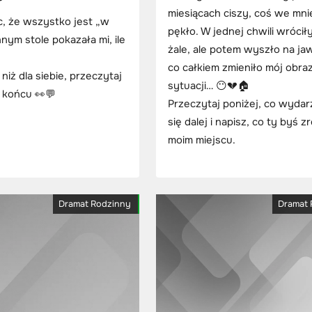
miesiącach ciszy, coś we mni
ąc, że wszystko jest „w
pękło. W jednej chwili wrócił
ym stole pokazała mi, ile
żale, ale potem wyszło na ja
co całkiem zmieniło mój obraz
niż dla siebie, przeczytaj
sytuacji… 😶💔🏠
 końcu 👀💬
Przeczytaj poniżej, co wydar
się dalej i napisz, co ty byś zr
moim miejscu.
Dramat Rodzinny
Dramat 