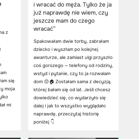
a
i wracać do męża. Tylko że ja
już naprawdę nie wiem, czy
jeszcze mam do czego
wracać”
ma z
Spakowałam dwie torby, zabrałam
ą
dziecko i wyszłam po kolejnej
k
awanturze, ale zamiast ulgi przyszło
m
coś gorszego — telefony od rodziny,
dam
wstyd i pytanie, czy to ja rozwalam
łam się
dom 😔🏠 Zostałam sama z decyzją,
zy moja
której bałam się od lat. Jeśli chcesz
ylko
dowiedzieć się, co wydarzyło się
dał mi
dalej i jak to wszystko wyglądało
naprawdę, przeczytaj historię
poniżej 👇