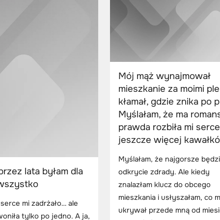
Mój mąż wynajmował
mieszkanie za moimi ple
kłamał, gdzie znika po p
Myślałam, że ma romans
prawda rozbiła mi serce
jeszcze więcej kawałk
Myślałam, że najgorsze będz
przez lata byłam dla
odkrycie zdrady. Ale kiedy
 wszystko
znalazłam klucz do obcego
mieszkania i usłyszałam, co 
 serce mi zadrżało… ale
ukrywał przede mną od miesi
oniła tylko po jedno. A ja,