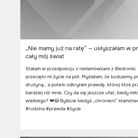
„Nie mamy już na ratę” — usłyszałam w pr
cały mój świat
Stałam w przedpokoju z reklamówkami z Biedronki, 
przecięło mi życie na pół. Myślałam, że budujemy p
drużyną… a potem odkryłam prawdę, której ktoś pr
bardziej niż mnie. Czy da się jeszcze ufać, kiedy mi
wielkiego? 💔😳 Byliście kiedyś „chronieni” kłams
#rodzina #prawda #życie