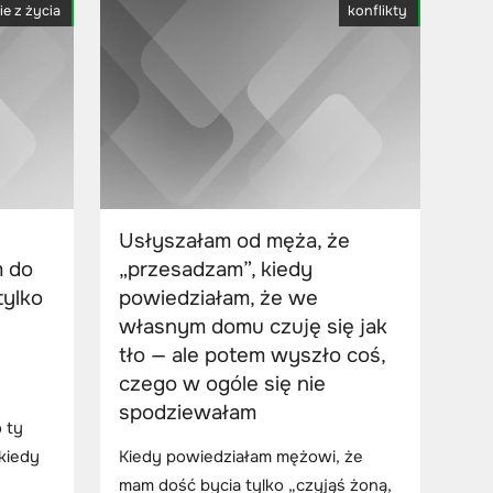
ie z życia
konflikty
Usłyszałam od męża, że
m do
„przesadzam”, kiedy
tylko
powiedziałam, że we
własnym domu czuję się jak
tło — ale potem wyszło coś,
czego w ogóle się nie
spodziewałam
o ty
kiedy
Kiedy powiedziałam mężowi, że
mam dość bycia tylko „czyjąś żoną,