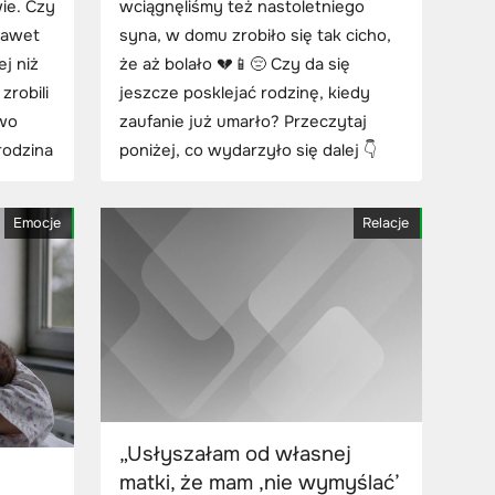
wie. Czy
wciągnęliśmy też nastoletniego
nawet
syna, w domu zrobiło się tak cicho,
ej niż
że aż bolało 💔📱😔 Czy da się
zrobili
jeszcze posklejać rodzinę, kiedy
two
zaufanie już umarło? Przeczytaj
rodzina
poniżej, co wydarzyło się dalej 👇
Emocje
Relacje
„Usłyszałam od własnej
matki, że mam ‚nie wymyślać’