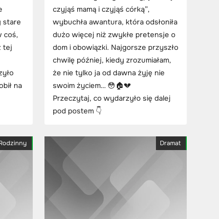
e
czyjąś mamą i czyjąś córką”,
y stare
wybuchła awantura, która odsłoniła
w coś,
dużo więcej niż zwykłe pretensje o
 tej
dom i obowiązki. Najgorsze przyszło
chwilę później, kiedy zrozumiałam,
zyło
że nie tylko ja od dawna żyję nie
obił na
swoim życiem… 😳🏠💔
Przeczytaj, co wydarzyło się dalej
pod postem 👇
Rodzinny
Dramat