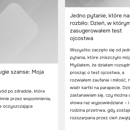
Jedno pytanie, które na
rozbiło: Dzień, w który
zasugerowałem test
ojcostwa
Wszystko zaczęło się od je
pytania, które zniszczyło mój
Myślałem, że działam rozsądn
ugie szanse: Moja
prosząc o test ojcostwa, a
rozwiałem zaufanie i miłość, 
wiatr kartki na parapecie. Dzi
ód po zdradzie, która
zastanawiam się, czy można 
 mnie przez wspomnienia,
słowa raz wypowiedziane – i
le oczyszczająca
rodzina przetrwa, gdy zostaj
rozszarpana przez cień zwątp