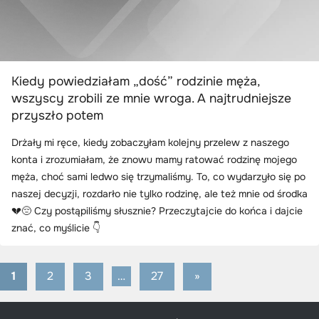
Kiedy powiedziałam „dość” rodzinie męża,
wszyscy zrobili ze mnie wroga. A najtrudniejsze
przyszło potem
Drżały mi ręce, kiedy zobaczyłam kolejny przelew z naszego
konta i zrozumiałam, że znowu mamy ratować rodzinę mojego
męża, choć sami ledwo się trzymaliśmy. To, co wydarzyło się po
naszej decyzji, rozdarło nie tylko rodzinę, ale też mnie od środka
💔😔 Czy postąpiliśmy słusznie? Przeczytajcie do końca i dajcie
znać, co myślicie 👇
1
2
3
…
27
Next
»
Stronicowanie
Posts