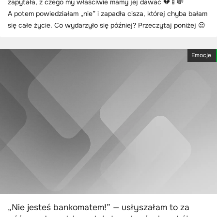
zapytała, z czego my właściwie mamy jej dawać 💔📱💸
A potem powiedziałam „nie” i zapadła cisza, której chyba bałam
się całe życie. Co wydarzyło się później? Przeczytaj poniżej 😔
Emocje
„Nie jesteś bankomatem!” — usłyszałam to za