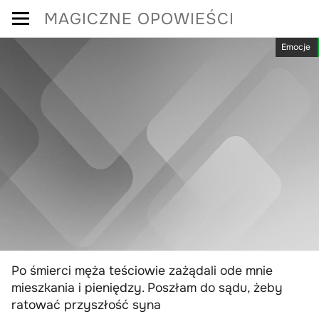
Skip
MAGICZNE OPOWIEŚCI
to
Emocje
content
Po śmierci męża teściowie zażądali ode mnie
mieszkania i pieniędzy. Poszłam do sądu, żeby
ratować przyszłość syna