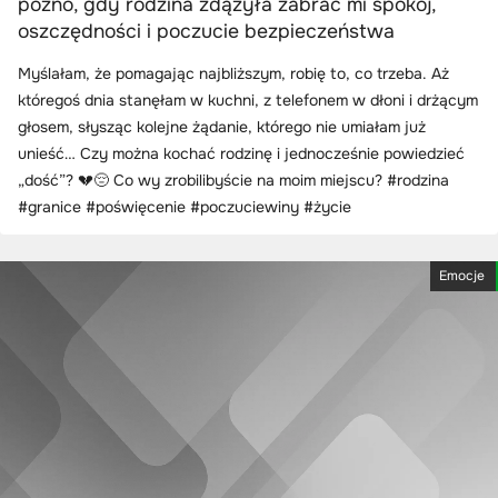
późno, gdy rodzina zdążyła zabrać mi spokój,
oszczędności i poczucie bezpieczeństwa
Myślałam, że pomagając najbliższym, robię to, co trzeba. Aż
któregoś dnia stanęłam w kuchni, z telefonem w dłoni i drżącym
głosem, słysząc kolejne żądanie, którego nie umiałam już
unieść… Czy można kochać rodzinę i jednocześnie powiedzieć
„dość”? 💔😔 Co wy zrobilibyście na moim miejscu? #rodzina
#granice #poświęcenie #poczuciewiny #życie
Emocje