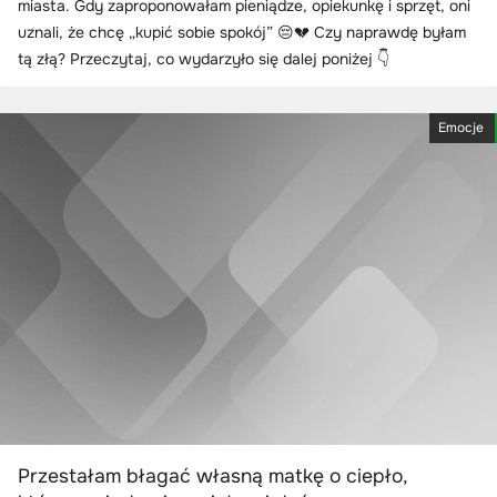
miasta. Gdy zaproponowałam pieniądze, opiekunkę i sprzęt, oni
uznali, że chcę „kupić sobie spokój” 😔💔 Czy naprawdę byłam
tą złą? Przeczytaj, co wydarzyło się dalej poniżej 👇
Emocje
Przestałam błagać własną matkę o ciepło,