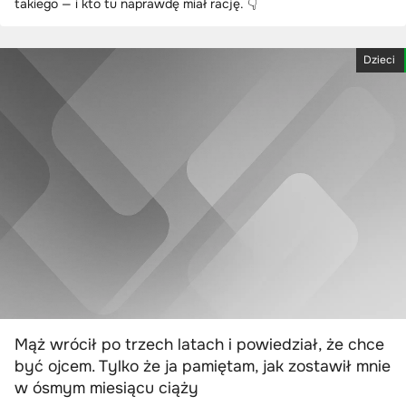
takiego — i kto tu naprawdę miał rację. 👇
Dzieci
Mąż wrócił po trzech latach i powiedział, że chce
być ojcem. Tylko że ja pamiętam, jak zostawił mnie
w ósmym miesiącu ciąży