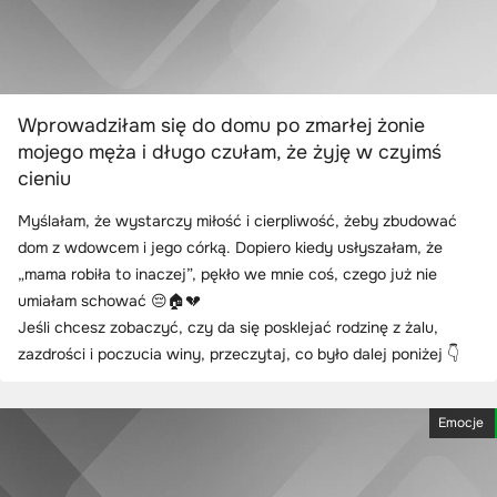
Wprowadziłam się do domu po zmarłej żonie
mojego męża i długo czułam, że żyję w czyimś
cieniu
Myślałam, że wystarczy miłość i cierpliwość, żeby zbudować
dom z wdowcem i jego córką. Dopiero kiedy usłyszałam, że
„mama robiła to inaczej”, pękło we mnie coś, czego już nie
umiałam schować 😔🏠💔
Jeśli chcesz zobaczyć, czy da się posklejać rodzinę z żalu,
zazdrości i poczucia winy, przeczytaj, co było dalej poniżej 👇
Emocje