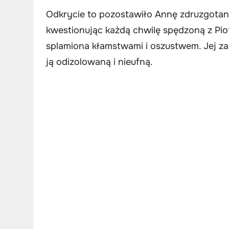
Odkrycie to pozostawiło Annę zdruzgotaną
kwestionując każdą chwilę spędzoną z Piotr
splamiona kłamstwami i oszustwem. Jej zau
ją odizolowaną i nieufną.