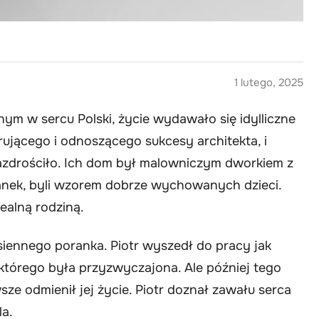
1 lutego, 2025
ym w sercu Polski, życie wydawało się idylliczne
rującego i odnoszącego sukcesy architekta, i
zazdrościło. Ich dom był malowniczym dworkiem z
 Janek, byli wzorem dobrze wychowanych dzieci.
ealną rodziną.
iennego poranka. Piotr wyszedł do pracy jak
 którego była przyzwyczajona. Ale później tego
ze odmienił jej życie. Piotr doznał zawału serca
la.