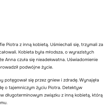
e Piotra z inną kobietą. Uśmiechali się, trzymali za
 całowali. Kobieta była młodsza, o wyrazistych
, że Anna czuła się nieadekwatna. Uświadomienie
 prowadził podwójne życie.
ny potęgował się przez gniew i zdradę. Wynajęła
 o tajemniczym życiu Piotra. Detektyw
ł w długoterminowym związku z inną kobietą, którą
emu.