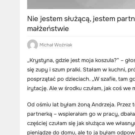
Nie jestem służącą, jestem par
małżeństwie
Michał Woźniak
„Krystyna, gdzie jest moja koszula?” – gło
się zupy i szum pralki. Stałam w kuchni, 
posprzątać po dzieciach. „W szafie, tam g
irytację. Ale w środku czułam, jak coś we 
Od ośmiu lat byłam żoną Andrzeja. Przez t
partnerką – wspierałam go w pracy, dbał
częściej czułam się jak służąca we własn
pieniądze do domu, ale to ja byłam odpow