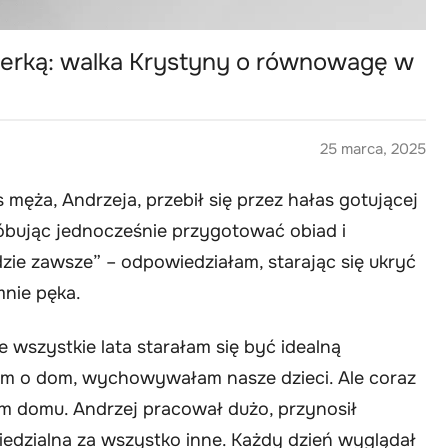
tnerką: walka Krystyny o równowagę w
25 marca, 2025
s męża, Andrzeja, przebił się przez hałas gotującej
próbując jednocześnie przygotować obiad i
dzie zawsze” – odpowiedziałam, starając się ukryć
mnie pęka.
e wszystkie lata starałam się być idealną
am o dom, wychowywałam nasze dzieci. Ale coraz
ym domu. Andrzej pracował dużo, przynosił
iedzialna za wszystko inne. Każdy dzień wyglądał