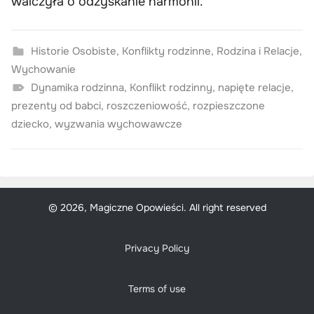
walczyła o odzyskanie harmonii.
Historie Osobiste
,
Konflikty rodzinne
,
Rodzina i Relacje
,
Wychowanie
Dynamika rodzinna
,
Konflikt rodzinny
,
napięte relacje
,
prezenty od babci
,
roszczeniowość
,
rozpieszczone
dziecko
,
wyzwania wychowawcze
© 2026, Magiczne Opowieści. All right reserved
Privacy Policy
Terms of use