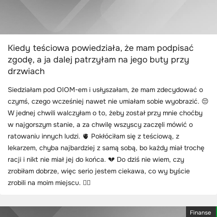
Kiedy teściowa powiedziała, że mam podpisać
zgodę, a ja dalej patrzyłam na jego buty przy
drzwiach
Siedziałam pod OIOM-em i usłyszałam, że mam zdecydować o
czymś, czego wcześniej nawet nie umiałam sobie wyobrazić. 😔
W jednej chwili walczyłam o to, żeby został przy mnie choćby
w najgorszym stanie, a za chwilę wszyscy zaczęli mówić o
ratowaniu innych ludzi. 🫀 Pokłóciłam się z teściową, z
lekarzem, chyba najbardziej z samą sobą, bo każdy miał trochę
racji i nikt nie miał jej do końca. 💔 Do dziś nie wiem, czy
zrobiłam dobrze, więc serio jestem ciekawa, co wy byście
zrobili na moim miejscu. 🤷‍♀️
Finanse