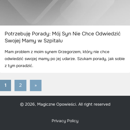
Potrzebuję Porady: Mój Syn Nie Chce Odwiedzić
Swojej Mamy w Szpitalu
Mam problem z moim synem Grzegorzem, który nie chce
odwiedzić swojej mamy po jej udarze. Szukam porady, jak sobie
z tym poradzić.
1
2
Next
»
Stronicowanie
Posts
wpisów
© 2026, Magiczne Opowieści. All right reserved
Privacy Policy