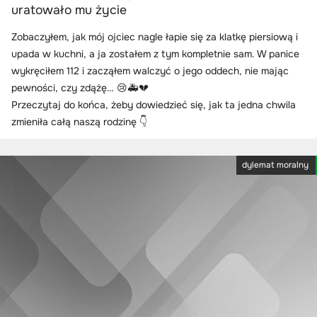
uratowało mu życie
Zobaczyłem, jak mój ojciec nagle łapie się za klatkę piersiową i
upada w kuchni, a ja zostałem z tym kompletnie sam. W panice
wykręciłem 112 i zacząłem walczyć o jego oddech, nie mając
pewności, czy zdążę… 😢🚑💔
Przeczytaj do końca, żeby dowiedzieć się, jak ta jedna chwila
zmieniła całą naszą rodzinę 👇
dylemat moralny