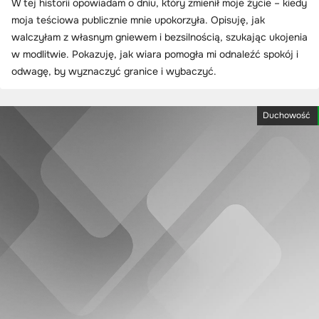
W tej historii opowiadam o dniu, który zmienił moje życie – kiedy
moja teściowa publicznie mnie upokorzyła. Opisuję, jak
walczyłam z własnym gniewem i bezsilnością, szukając ukojenia
w modlitwie. Pokazuję, jak wiara pomogła mi odnaleźć spokój i
odwagę, by wyznaczyć granice i wybaczyć.
Duchowość