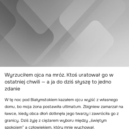
Wyrzuciłem ojca na mróz. Ktoś uratował go w
ostatniej chwili — a ja do dziś słyszę to jedno
zdanie
W tę noc pod Białymstokiem kazałem ojcu wyjść z własnego
domu, bo moja żona postawiła ultimatum. Zbigniew zamarzał na
ławce, kiedy obca dłoń dotknęła jego twarzy i zawróciła go z
granicy. Dziś żyję z ciężarem wyboru między „świętym
spokojem” a człowiekiem, który mnie wychował.