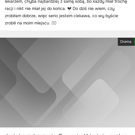
lekarzem, chyba najbardziej z samą sobą, bo każdy miał trochę
racji i nikt nie miał jej do końca. 💔 Do dziś nie wiem, czy
zrobiłam dobrze, więc serio jestem ciekawa, co wy byście
zrobili na moim miejscu. 🤷‍♀️
Drama