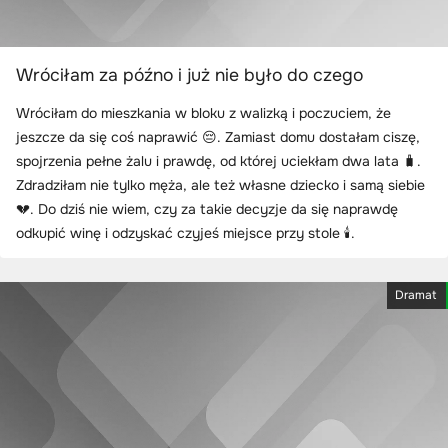
Wróciłam za późno i już nie było do czego
Wróciłam do mieszkania w bloku z walizką i poczuciem, że
jeszcze da się coś naprawić 😔. Zamiast domu dostałam ciszę,
spojrzenia pełne żalu i prawdę, od której uciekłam dwa lata 🧳.
Zdradziłam nie tylko męża, ale też własne dziecko i samą siebie
💔. Do dziś nie wiem, czy za takie decyzje da się naprawdę
odkupić winę i odzyskać czyjeś miejsce przy stole 🕯️.
Dramat