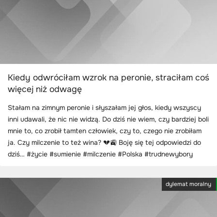
Kiedy odwróciłam wzrok na peronie, straciłam coś
więcej niż odwagę
Stałam na zimnym peronie i słyszałam jej głos, kiedy wszyscy
inni udawali, że nic nie widzą. Do dziś nie wiem, czy bardziej boli
mnie to, co zrobił tamten człowiek, czy to, czego nie zrobiłam
ja. Czy milczenie to też wina? 💔🚉 Boję się tej odpowiedzi do
dziś… #życie #sumienie #milczenie #Polska #trudnewybory
dylemat moralny