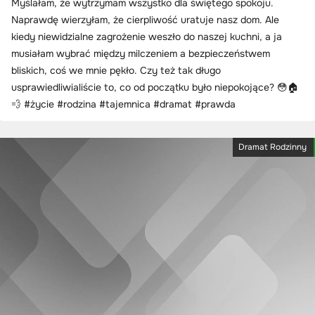
Myślałam, że wytrzymam wszystko dla świętego spokoju.
Naprawdę wierzyłam, że cierpliwość uratuje nasz dom. Ale
kiedy niewidzialne zagrożenie weszło do naszej kuchni, a ja
musiałam wybrać między milczeniem a bezpieczeństwem
bliskich, coś we mnie pękło. Czy też tak długo
usprawiedliwialiście to, co od początku było niepokojące? 😳🏠
💨 #życie #rodzina #tajemnica #dramat #prawda
Dramat Rodzinny