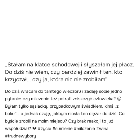
„Stałam na klatce schodowej i słyszałam jej płacz.
Do dziś nie wiem, czy bardziej zawinił ten, kto
krzyczał… czy ja, która nic nie zrobiłam”
Do dziś wracam do tamtego wieczoru i zadaję sobie jedno
pytanie: czy milczenie też potrafi zniszczyć człowieka? 😔
Byłam tylko sąsiadką, przypadkowym świadkiem, kimś „z
boku”… a jednak czuję, jakbym niosła ten ciężar do dziś. Co
byście zrobili na moim miejscu? Czy brak reakcji to już
współudział? 💔 #życie #sumienie #milczenie #wina
#trudnewybory