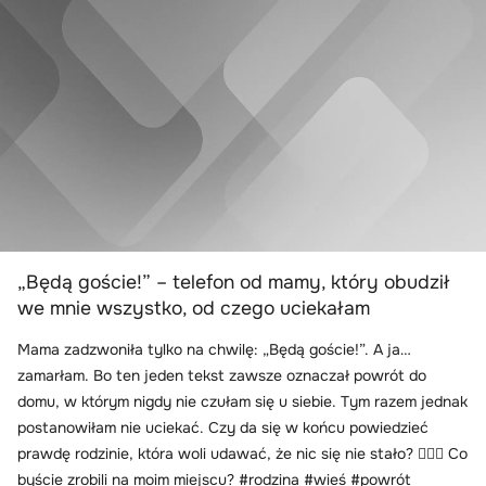
„Będą goście!” – telefon od mamy, który obudził
we mnie wszystko, od czego uciekałam
Mama zadzwoniła tylko na chwilę: „Będą goście!”. A ja…
zamarłam. Bo ten jeden tekst zawsze oznaczał powrót do
domu, w którym nigdy nie czułam się u siebie. Tym razem jednak
postanowiłam nie uciekać. Czy da się w końcu powiedzieć
prawdę rodzinie, która woli udawać, że nic się nie stało? 😶‍🌫️🔥 Co
byście zrobili na moim miejscu? #rodzina #wieś #powrót