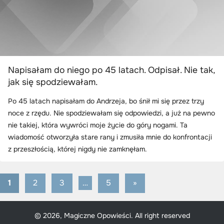
Napisałam do niego po 45 latach. Odpisał. Nie tak,
jak się spodziewałam.
Po 45 latach napisałam do Andrzeja, bo śnił mi się przez trzy
noce z rzędu. Nie spodziewałam się odpowiedzi, a już na pewno
nie takiej, która wywróci moje życie do góry nogami. Ta
wiadomość otworzyła stare rany i zmusiła mnie do konfrontacji
z przeszłością, której nigdy nie zamknęłam.
1
2
3
…
5
Next
»
Stronicowanie
Posts
wpisów
© 2026, Magiczne Opowieści. All right reserved