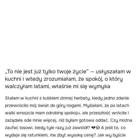
„To nie jest już tylko twoje życie” — usłyszałam w
kuchni i wtedy zrozumiałam, że spokój, o który
walczyłam latami, właśnie mi się wymyka
Stałam w kuchni z kubkiem zimnej herbaty, kiedy jedno zdanie
przewróciło mój świat do góry nogami. Myślałam, że po latach
walki wreszcie mam odrobinę spokoju, ale przeszłość wróciła i
zażądała ode mnie więcej, niż byłam gotowa oddać. Czy można
zaufać losowi, kiedy tyle razy już zawiódł? 💔😳 A jeśli to, co
wydaje się ratunkiem, ma zbyt wysoką cenę? Jak wy byście