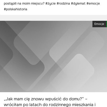
postąpili na moim miejscu? #życie #rodzina #dylemat #emocje
#polskahistoria
Emocje
„Jak mam cię znowu wpuścić do domu?” –
wróciłam po latach do rodzinnego mieszkania i