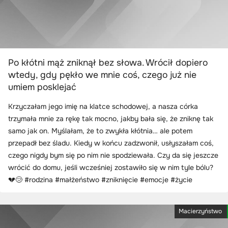
Po kłótni mąż zniknął bez słowa. Wrócił dopiero
wtedy, gdy pękło we mnie coś, czego już nie
umiem posklejać
Krzyczałam jego imię na klatce schodowej, a nasza córka
trzymała mnie za rękę tak mocno, jakby bała się, że zniknę tak
samo jak on. Myślałam, że to zwykła kłótnia… ale potem
przepadł bez śladu. Kiedy w końcu zadzwonił, usłyszałam coś,
czego nigdy bym się po nim nie spodziewała. Czy da się jeszcze
wrócić do domu, jeśli wcześniej zostawiło się w nim tyle bólu?
💔😢 #rodzina #małżeństwo #zniknięcie #emocje #życie
Macierzyństwo