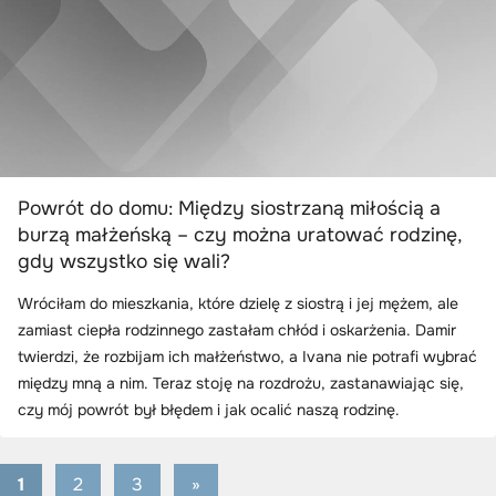
Powrót do domu: Między siostrzaną miłością a
burzą małżeńską – czy można uratować rodzinę,
gdy wszystko się wali?
Wróciłam do mieszkania, które dzielę z siostrą i jej mężem, ale
zamiast ciepła rodzinnego zastałam chłód i oskarżenia. Damir
twierdzi, że rozbijam ich małżeństwo, a Ivana nie potrafi wybrać
między mną a nim. Teraz stoję na rozdrożu, zastanawiając się,
czy mój powrót był błędem i jak ocalić naszą rodzinę.
1
2
3
Next
»