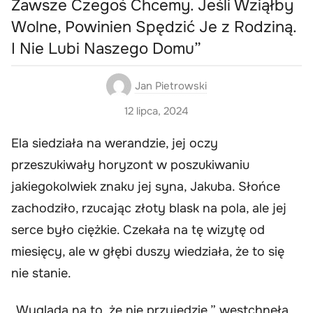
Zawsze Czegoś Chcemy. Jeśli Wziąłby
Wolne, Powinien Spędzić Je z Rodziną.
I Nie Lubi Naszego Domu”
Jan Pietrowski
12 lipca, 2024
Ela siedziała na werandzie, jej oczy
przeszukiwały horyzont w poszukiwaniu
jakiegokolwiek znaku jej syna, Jakuba. Słońce
zachodziło, rzucając złoty blask na pola, ale jej
serce było ciężkie. Czekała na tę wizytę od
miesięcy, ale w głębi duszy wiedziała, że to się
nie stanie.
„Wygląda na to, że nie przyjedzie,” westchnęła,