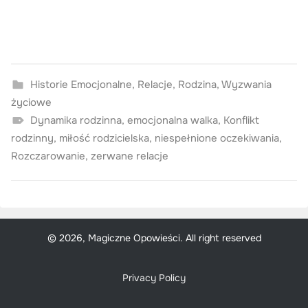
Historie Emocjonalne
,
Relacje
,
Rodzina
,
Wyzwania
życiowe
Dynamika rodzinna
,
emocjonalna walka
,
Konflikt
rodzinny
,
miłość rodzicielska
,
niespełnione oczekiwania
,
Rozczarowanie
,
zerwane relacje
© 2026, Magiczne Opowieści. All right reserved
Privacy Policy