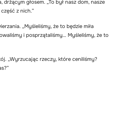
ła, drżącym głosem. „To był nasz dom, nasze
część z nich.”
ierzania. „Myśleliśmy, że to będzie miła
zowaliśmy i posprzątaliśmy… Myśleliśmy, że to
ój. „Wyrzucając rzeczy, które ceniliśmy?
as?”