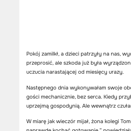
Pokój zamilkł, a dzieci patrzyły na nas, 
przeprosić, ale szkoda już była wyrządzon
uczucia narastającej od miesięcy urazy.
Następnego dnia wykonywałam swoje obow
gości mechanicznie, bez serca. Kiedy przy
uprzejmą gospodynią. Ale wewnątrz czułam
W miarę jak wieczór mijał, żona kolegi Tom
naprawdę kochać gotowanie,” powiedział