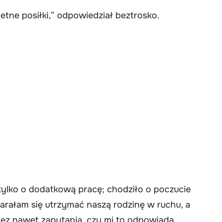
ietne posiłki,” odpowiedział beztrosko.
tylko o dodatkową pracę; chodziło o poczucie
arałam się utrzymać naszą rodzinę w ruchu, a
ez nawet zapytania, czy mi to odpowiada.