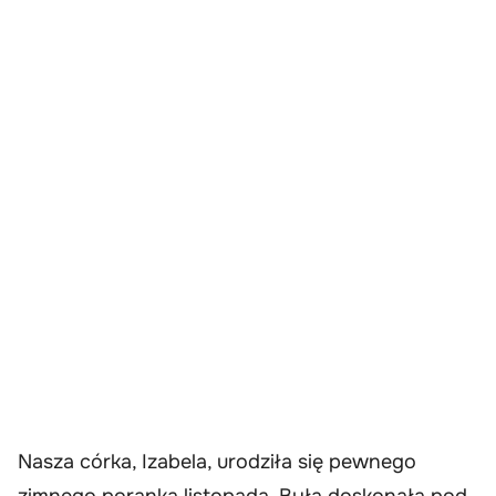
Nasza córka, Izabela, urodziła się pewnego
zimnego poranka listopada. Była doskonała pod