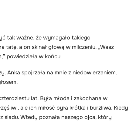
być tak ważne, że wymagało takiego
tatę, a on skinął głową w milczeniu. „Wasz
m,” powiedziała w końcu.
zy. Anka spojrzała na mnie z niedowierzaniem.
głosem.
zterdziestu lat. Była młoda i zakochana w
ęśliwi, ale ich miłość była krótka i burzliwa. Kiedy
bez śladu. Wtedy poznała naszego ojca, który