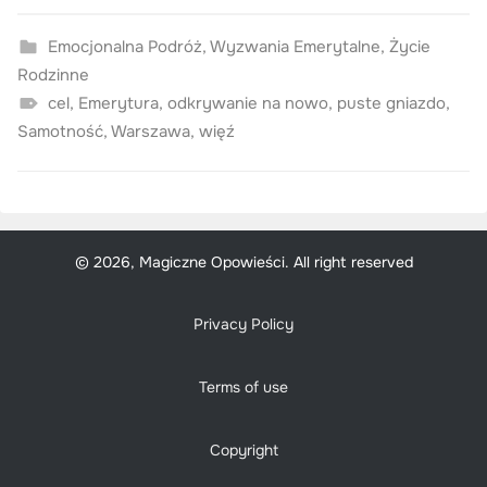
Emocjonalna Podróż
,
Wyzwania Emerytalne
,
Życie
Rodzinne
cel
,
Emerytura
,
odkrywanie na nowo
,
puste gniazdo
,
Samotność
,
Warszawa
,
więź
© 2026, Magiczne Opowieści. All right reserved
Privacy Policy
Terms of use
Copyright