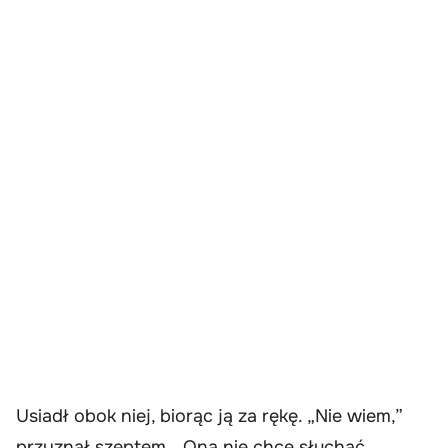
Usiadł obok niej, biorąc ją za rękę. „Nie wiem,”
przyznał szeptem. „Ona nie chce słuchać