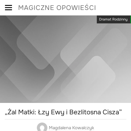
Skip
MAGICZNE OPOWIEŚCI
to
Dramat Rodzinny
content
„Żal Matki: Łzy Ewy i Bezlitosna Cisza”
Magdalena Kowalczyk