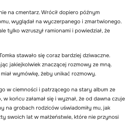
ie na cmentarz. Wrócił dopiero późnym
omu, wyglądał na wyczerpanego i zmartwionego.
e tylko wzruszył ramionami i powiedział, że
omka stawało się coraz bardziej dziwaczne.
jąc jakiejkolwiek znaczącej rozmowy ze mną.
e miał wymówkę, żeby unikać rozmowy.
o w ciemności i patrzącego na stary album ze
o, w końcu załamał się i wyznał, że od dawna czuje
iny na grobach rodziców uświadomiły mu, jak
szty swoich lat w małżeństwie, które nie przynosi