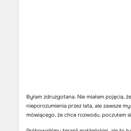
Byłam zdruzgotana. Nie miałam pojęcia, ż
nieporozumienia przez lata, ale zawsze my
mówiącego, że chce rozwodu, poczułam się
Próbowaliśmy terapii małżeńskiej, ale to