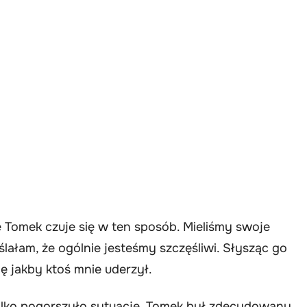
e Tomek czuje się w ten sposób. Mieliśmy swoje
ślałam, że ogólnie jesteśmy szczęśliwi. Słysząc go
 jakby ktoś mnie uderzył.
 tylko pogorszyło sytuację. Tomek był zdecydowany