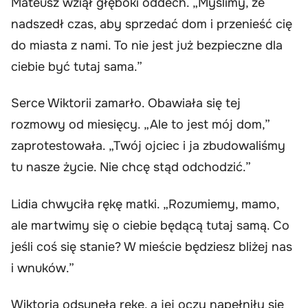
Mateusz wziął głęboki oddech. „Myślimy, że
nadszedł czas, aby sprzedać dom i przenieść cię
do miasta z nami. To nie jest już bezpieczne dla
ciebie być tutaj sama.”
Serce Wiktorii zamarło. Obawiała się tej
rozmowy od miesięcy. „Ale to jest mój dom,”
zaprotestowała. „Twój ojciec i ja zbudowaliśmy
tu nasze życie. Nie chcę stąd odchodzić.”
Lidia chwyciła rękę matki. „Rozumiemy, mamo,
ale martwimy się o ciebie będącą tutaj samą. Co
jeśli coś się stanie? W mieście będziesz bliżej nas
i wnuków.”
Wiktoria odsunęła rękę, a jej oczy napełniły się