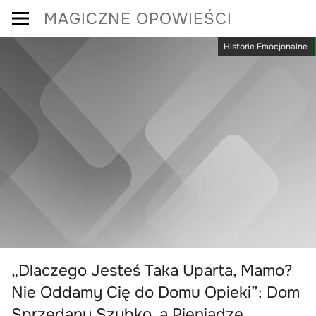
Skip
MAGICZNE OPOWIEŚCI
to
Historie Emocjonalne
content
„Dlaczego Jesteś Taka Uparta, Mamo?
Nie Oddamy Cię do Domu Opieki”: Dom
Sprzedany Szybko, a Pieniądze