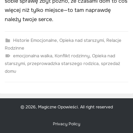
sobie sprawę zbyt późno, że czasami dom to coś
więcej niż tylko miejsce—to tam naprawdę
należy twoje serce.
Historie Emocjonalne
,
Opieka nad starszymi
,
Relacje
Rodzinne
emocjonalna walka
,
Konflikt rodzinny
,
Opieka nad
starszymi
,
przeprowadzka starszego rodzica
,
sprzedaż
domu
© 2026, Magiczne Opowieści. All right reserved
Privacy Policy