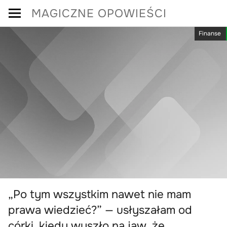
Skip
MAGICZNE OPOWIEŚCI
to
Finanse
content
„Po tym wszystkim nawet nie mam
prawa wiedzieć?” — usłyszałam od
córki, kiedy wyszło na jaw, że