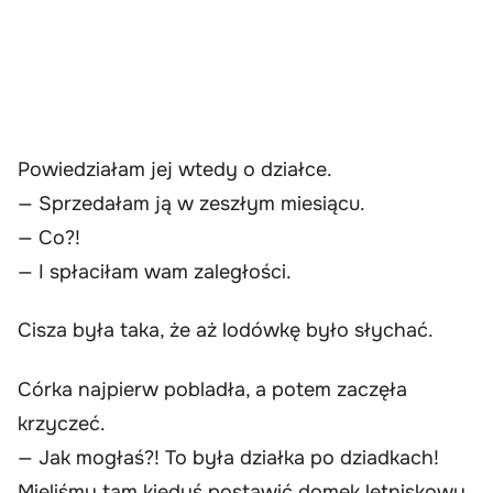
Powiedziałam jej wtedy o działce.
— Sprzedałam ją w zeszłym miesiącu.
— Co?!
— I spłaciłam wam zaległości.
Cisza była taka, że aż lodówkę było słychać.
Córka najpierw pobladła, a potem zaczęła
krzyczeć.
— Jak mogłaś?! To była działka po dziadkach!
Mieliśmy tam kiedyś postawić domek letniskowy,