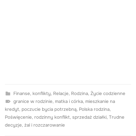
Finanse
,
konflikty
,
Relacje
,
Rodzina
,
Życie codzienne
granice w rodzinie
,
matka i córka
,
mieszkanie na
kredyt
,
poczucie bycia potrzebną
,
Polska rodzina
,
Poświęcenie
,
rodzinny konflikt
,
sprzedaż działki
,
Trudne
decyzje
,
żal i rozczarowanie