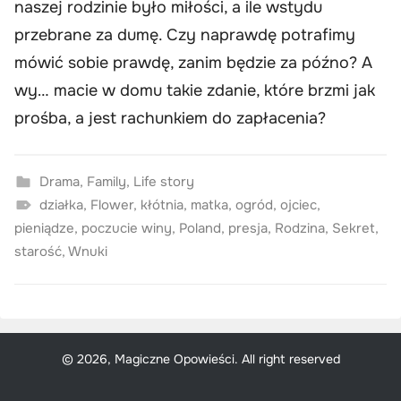
naszej rodzinie było miłości, a ile wstydu
przebrane za dumę. Czy naprawdę potrafimy
mówić sobie prawdę, zanim będzie za późno? A
wy… macie w domu takie zdanie, które brzmi jak
prośba, a jest rachunkiem do zapłacenia?
Drama
,
Family
,
Life story
działka
,
Flower
,
kłótnia
,
matka
,
ogród
,
ojciec
,
pieniądze
,
poczucie winy
,
Poland
,
presja
,
Rodzina
,
Sekret
,
starość
,
Wnuki
© 2026, Magiczne Opowieści. All right reserved