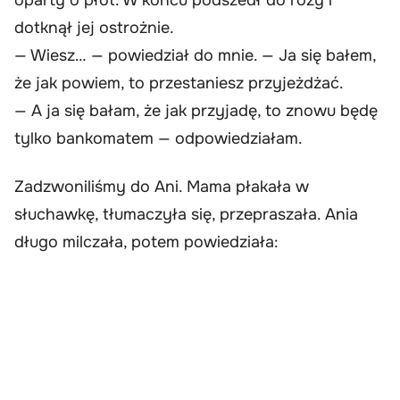
oparty o płot. W końcu podszedł do róży i
dotknął jej ostrożnie.
— Wiesz… — powiedział do mnie. — Ja się bałem,
że jak powiem, to przestaniesz przyjeżdżać.
— A ja się bałam, że jak przyjadę, to znowu będę
tylko bankomatem — odpowiedziałam.
Zadzwoniliśmy do Ani. Mama płakała w
słuchawkę, tłumaczyła się, przepraszała. Ania
długo milczała, potem powiedziała: