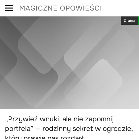
Skip
MAGICZNE OPOWIEŚCI
to
Drama
content
„Przywieź wnuki, ale nie zapomnij
portfela” — rodzinny sekret w ogrodzie,
który prawie nas rozdarł