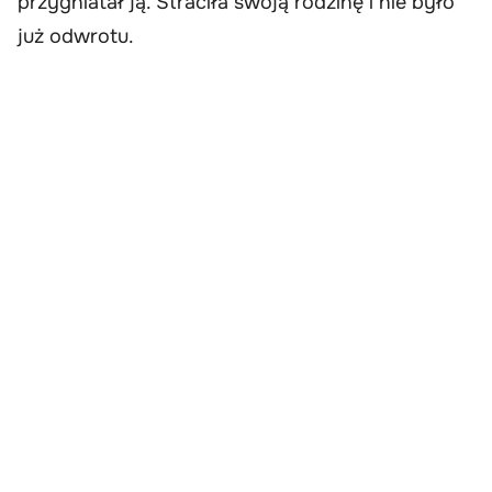
przygniatał ją. Straciła swoją rodzinę i nie było
już odwrotu.