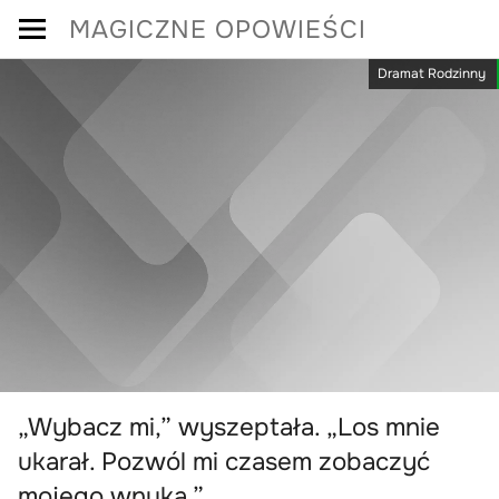
Skip
MAGICZNE OPOWIEŚCI
to
Dramat Rodzinny
content
„Wybacz mi,” wyszeptała. „Los mnie
ukarał. Pozwól mi czasem zobaczyć
mojego wnuka.”