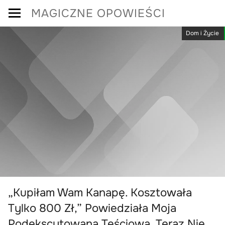
Skip
MAGICZNE OPOWIEŚCI
to
Dom i Życie
content
„Kupiłam Wam Kanapę. Kosztowała
Tylko 800 Zł,” Powiedziała Moja
Podekscytowana Teściowa. Teraz Nie