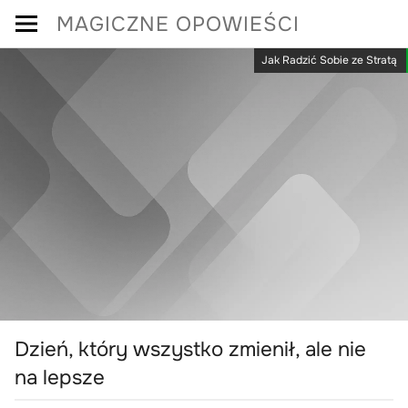
Skip
MAGICZNE OPOWIEŚCI
to
Jak Radzić Sobie ze Stratą
content
Dzień, który wszystko zmienił, ale nie
na lepsze