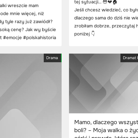
tej sytuacji… 😳💔🏠
walki wreszcie mam
Jeśli chcesz wiedzieć, co było
 ode mnie więcej, niż
dlaczego sama do dziś nie wi
y tyle razy już zawiódł?
zrobiłam dobrze, przeczytaj h
wysoką cenę? Jak wy byście
poniżej 👇
t #emocje #polskahistoria
Drama
Dramat 
Mamo, dlaczego wszys
boli? – Moja walka o ży