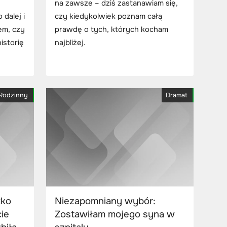
na zawsze – dziś zastanawiam się,
 dalej i
czy kiedykolwiek poznam całą
em, czy
prawdę o tych, których kocham
istorię
najbliżej.
Rodzinny
Dramat
tko
Niezapomniany wybór:
cie
Zostawiłam mojego syna w