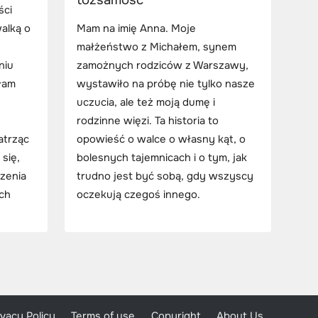
ści
alką o
Mam na imię Anna. Moje
małżeństwo z Michałem, synem
niu
zamożnych rodziców z Warszawy,
łam
wystawiło na próbę nie tylko nasze
uczucia, ale też moją dumę i
rodzinne więzi. Ta historia to
atrząc
opowieść o walce o własny kąt, o
się,
bolesnych tajemnicach i o tym, jak
zenia
trudno jest być sobą, gdy wszyscy
ch
oczekują czegoś innego.
ivacy Policy
Terms of use
Copyright
About Us