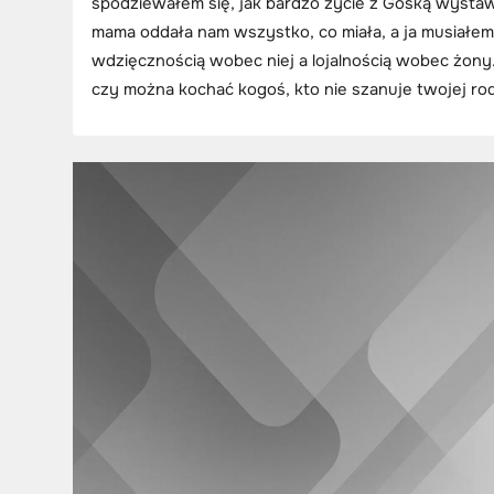
spodziewałem się, jak bardzo życie z Gośką wystaw
mama oddała nam wszystko, co miała, a ja musiałe
wdzięcznością wobec niej a lojalnością wobec żony.
czy można kochać kogoś, kto nie szanuje twojej rod