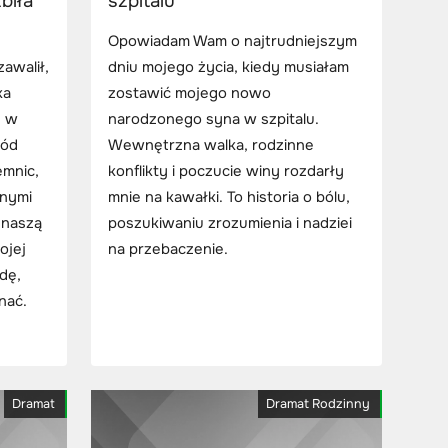
biła
szpitalu
Opowiadam Wam o najtrudniejszym
zawalił,
dniu mojego życia, kiedy musiałam
ka
zostawić mojego nowo
ę w
narodzonego syna w szpitalu.
ród
Wewnętrzna walka, rodzinne
emnic,
konflikty i poczucie winy rozdarły
snymi
mnie na kawałki. To historia o bólu,
a naszą
poszukiwaniu zrozumienia i nadziei
ojej
na przebaczenie.
wdę,
nać.
Dramat
Dramat Rodzinny