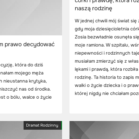
córki i prawdę, która roz
naszą rodzinę
W jednej chwili mój świat się 
gdy moja dziesięcioletnia cór
Zosia bezwładnie osunęła si
łam prawo decydować
moje ramiona. W szpitalu, wś
niepewności i rodzinnych taj
musiałam zmierzyć się z wła
yzję, która do dziś
lękami i prawdą, która rozbił
konałam mojego męża
rodzinę. Ta historia to zapis m
h nieustanna krytyka,
walki o życie dziecka i o pra
niszczyć nas od środka.
której nigdy nie chciałam poz
est o bólu, walce o życie
Dramat Rodzinny