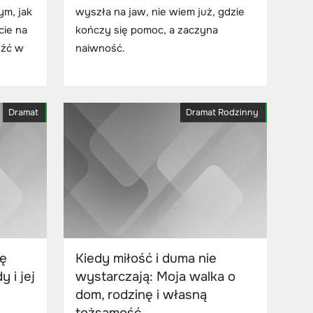
ym, jak
wyszła na jaw, nie wiem już, gdzie
cie na
kończy się pomoc, a zaczyna
eźć w
naiwność.
Dramat
Dramat Rodzinny
ię
Kiedy miłość i duma nie
y i jej
wystarczają: Moja walka o
dom, rodzinę i własną
tożsamość