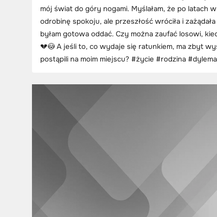
mój świat do góry nogami. Myślałam, że po latach 
odrobinę spokoju, ale przeszłość wróciła i zażądała
byłam gotowa oddać. Czy można zaufać losowi, kied
💔😳 A jeśli to, co wydaje się ratunkiem, ma zbyt 
postąpili na moim miejscu? #życie #rodzina #dylema