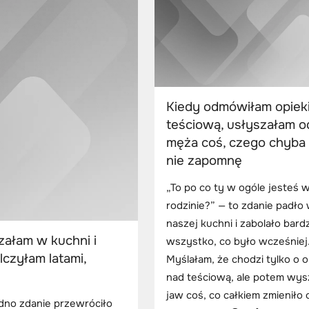
Kiedy odmówiłam opiek
teściową, usłyszałam o
męża coś, czego chyba
nie zapomnę
„To po co ty w ogóle jesteś w
rodzinie?” — to zdanie padło
naszej kuchni i zabolało bardz
szałam w kuchni i
wszystko, co było wcześniej
lczyłam latami,
Myślałam, że chodzi tylko o 
nad teściową, ale potem wys
jaw coś, co całkiem zmieniło 
edno zdanie przewróciło