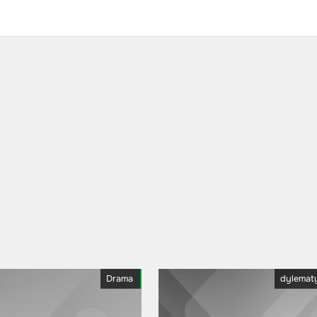
Drama
dylemat