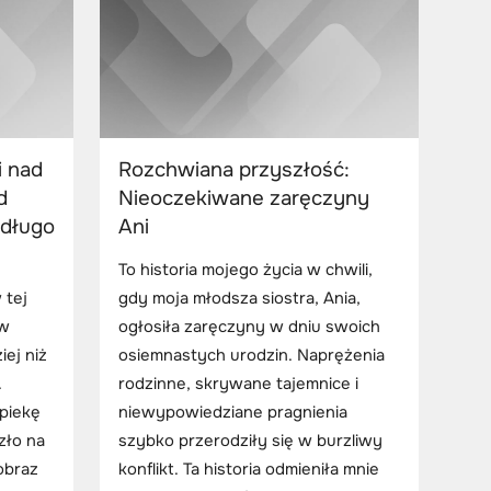
i nad
Rozchwiana przyszłość:
d
Nieoczekiwane zaręczyny
 długo
Ani
To historia mojego życia w chwili,
 tej
gdy moja młodsza siostra, Ania,
 w
ogłosiła zaręczyny w dniu swoich
iej niż
osiemnastych urodzin. Naprężenia
.
rodzinne, skrywane tajemnice i
opiekę
niewypowiedziane pragnienia
zło na
szybko przerodziły się w burzliwy
obraz
konflikt. Ta historia odmieniła mnie