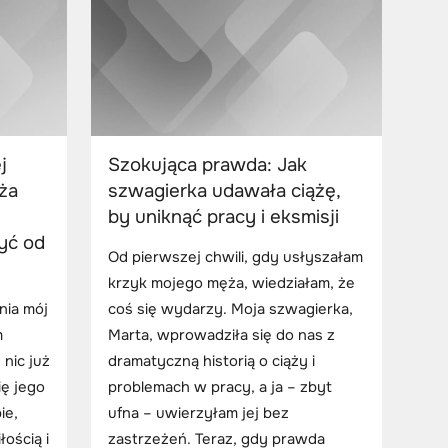
j
Szokująca prawda: Jak
ża
szwagierka udawała ciążę,
by uniknąć pracy i eksmisji
yć od
Od pierwszej chwili, gdy usłyszałam
krzyk mojego męża, wiedziałam, że
ia mój
coś się wydarzy. Moja szwagierka,
m
Marta, wprowadziła się do nas z
nic już
dramatyczną historią o ciąży i
ię jego
problemach w pracy, a ja – zbyt
ie,
ufna – uwierzyłam jej bez
ością i
zastrzeżeń. Teraz, gdy prawda