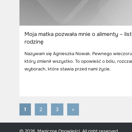
Moja matka pozwała mnie o alimenty – list
rodzinę
Nazywam się Agnieszka Nowak. Pewnego wieczoru d
który zmienił wszystko. To opowieść o bólu, rozcza
wyborach, które stawia przed nami życie.
1
2
3
Next
»
Stronicowanie
Posts
wpisów
© 2026, Magiczne Opowieści. All right reserved