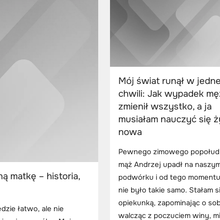
Mój świat runął w jedne
chwili: Jak wypadek mę
zmienił wszystko, a ja
musiałam nauczyć się ż
nowa
Pewnego zimowego popołudn
mąż Andrzej upadł na naszy
ą matkę – historia,
podwórku i od tego momentu 
nie było takie samo. Stałam s
opiekunką, zapominając o sob
dzie łatwo, ale nie
walcząc z poczuciem winy, mił