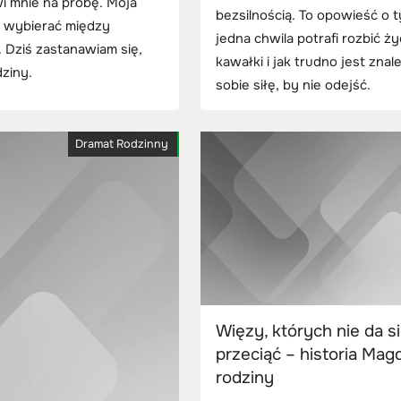
i mnie na próbę. Moja
bezsilnością. To opowieść o t
m wybierać między
jedna chwila potrafi rozbić ży
 Dziś zastanawiam się,
kawałki i jak trudno jest znal
ziny.
sobie siłę, by nie odejść.
Dramat Rodzinny
Więzy, których nie da s
przeciąć – historia Magd
rodziny