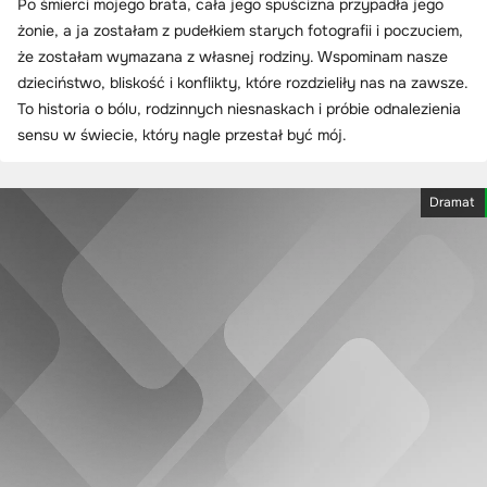
Po śmierci mojego brata, cała jego spuścizna przypadła jego
żonie, a ja zostałam z pudełkiem starych fotografii i poczuciem,
że zostałam wymazana z własnej rodziny. Wspominam nasze
dzieciństwo, bliskość i konflikty, które rozdzieliły nas na zawsze.
To historia o bólu, rodzinnych niesnaskach i próbie odnalezienia
sensu w świecie, który nagle przestał być mój.
Dramat