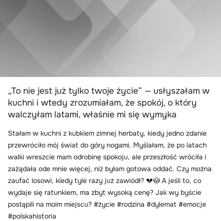
„To nie jest już tylko twoje życie” — usłyszałam w
kuchni i wtedy zrozumiałam, że spokój, o który
walczyłam latami, właśnie mi się wymyka
Stałam w kuchni z kubkiem zimnej herbaty, kiedy jedno zdanie
przewróciło mój świat do góry nogami. Myślałam, że po latach
walki wreszcie mam odrobinę spokoju, ale przeszłość wróciła i
zażądała ode mnie więcej, niż byłam gotowa oddać. Czy można
zaufać losowi, kiedy tyle razy już zawiódł? 💔😳 A jeśli to, co
wydaje się ratunkiem, ma zbyt wysoką cenę? Jak wy byście
postąpili na moim miejscu? #życie #rodzina #dylemat #emocje
#polskahistoria