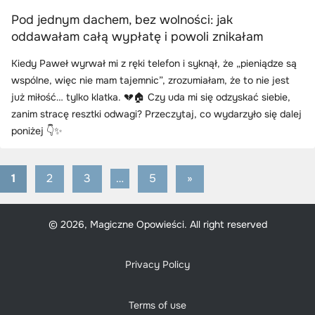
Pod jednym dachem, bez wolności: jak
oddawałam całą wypłatę i powoli znikałam
Kiedy Paweł wyrwał mi z ręki telefon i syknął, że „pieniądze są
wspólne, więc nie mam tajemnic”, zrozumiałam, że to nie jest
już miłość… tylko klatka. 💔🏠 Czy uda mi się odzyskać siebie,
zanim stracę resztki odwagi? Przeczytaj, co wydarzyło się dalej
poniżej 👇✨
1
2
3
…
5
Next
»
Stronicowanie
Posts
wpisów
© 2026, Magiczne Opowieści. All right reserved
Privacy Policy
Terms of use