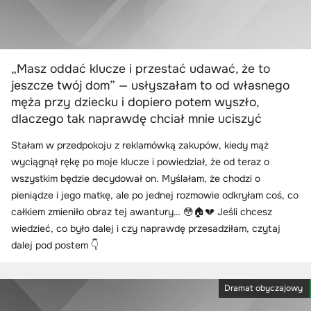
„Masz oddać klucze i przestać udawać, że to
jeszcze twój dom” — usłyszałam to od własnego
męża przy dziecku i dopiero potem wyszło,
dlaczego tak naprawdę chciał mnie uciszyć
Stałam w przedpokoju z reklamówką zakupów, kiedy mąż
wyciągnął rękę po moje klucze i powiedział, że od teraz o
wszystkim będzie decydował on. Myślałam, że chodzi o
pieniądze i jego matkę, ale po jednej rozmowie odkryłam coś, co
całkiem zmieniło obraz tej awantury… 😳🏠💔 Jeśli chcesz
wiedzieć, co było dalej i czy naprawdę przesadziłam, czytaj
dalej pod postem 👇
Dramat obyczajowy