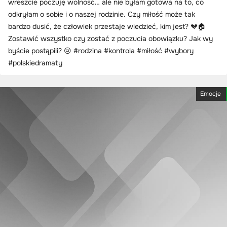
wreszcie poczuję wolność… ale nie byłam gotowa na to, co
odkryłam o sobie i o naszej rodzinie. Czy miłość może tak
bardzo dusić, że człowiek przestaje wiedzieć, kim jest? 💔🏠
Zostawić wszystko czy zostać z poczucia obowiązku? Jak wy
byście postąpili? 😢 #rodzina #kontrola #miłość #wybory
#polskiedramaty
Emocje