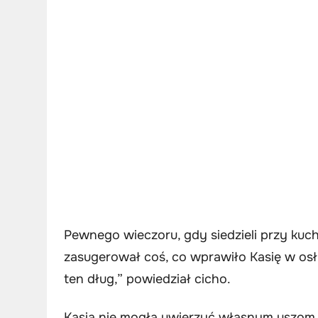
Pewnego wieczoru, gdy siedzieli przy kuc
zasugerował coś, co wprawiło Kasię w os
ten dług,” powiedział cicho.
Kasia nie mogła uwierzyć własnym uszom. 