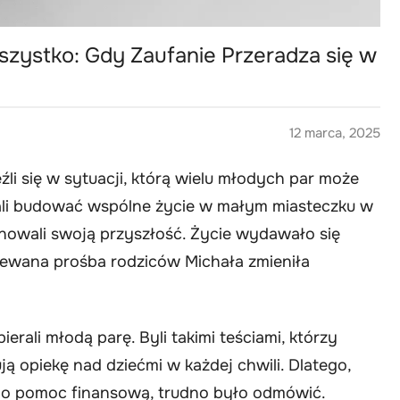
szystko: Gdy Zaufanie Przeradza się w
12 marca, 2025
leźli się w sytuacji, którą wielu młodych par może
nali budować wspólne życie w małym miasteczku w
anowali swoją przyszłość. Życie wydawało się
iewana prośba rodziców Michała zmieniła
erali młodą parę. Byli takimi teściami, którzy
ą opiekę nad dziećmi w każdej chwili. Dlatego,
bą o pomoc finansową, trudno było odmówić.