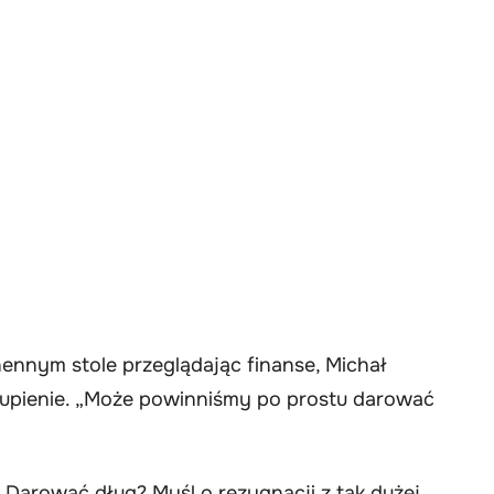
hennym stole przeglądając finanse, Michał
łupienie. „Może powinniśmy po prostu darować
Darować dług? Myśl o rezygnacji z tak dużej