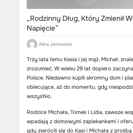
„Rodzinny Dług, Który Zmienił W
Napięcie”
Alina Jankowski
Trzy lata temu Kasia i jej mąż, Michał, zna
zrozumieć. W wieku 29 lat dopiero zaczy
Polsce. Niedawno kupili skromny dom i pl
obiecujące, aż do momentu, gdy niespodz
wszystko.
Rodzice Michała, Tomek i Lidia, zawsze wspi
wpadają z domowymi zapiekankami i oferuj
gdy zwrócili się do Kasi i Michała z proś