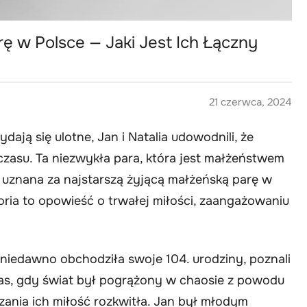
ę w Polsce — Jaki Jest Ich Łączny
21 czerwca, 2024
dają się ulotne, Jan i Natalia udowodnili, że
zasu. Ta niezwykła para, która jest małżeństwem
 uznana za najstarszą żyjącą małżeńską parę w
toria to opowieść o trwałej miłości, zaangażowaniu
ra niedawno obchodziła swoje 104. urodziny, poznali
czas, gdy świat był pogrążony w chaosie z powodu
zania ich miłość rozkwitła. Jan był młodym