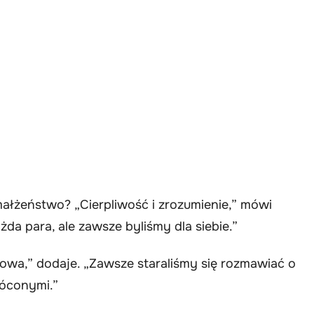
e małżeństwo? „Cierpliwość i zrozumienie,” mówi
żda para, ale zawsze byliśmy dla siebie.”
czowa,” dodaje. „Zawsze staraliśmy się rozmawiać o
łóconymi.”