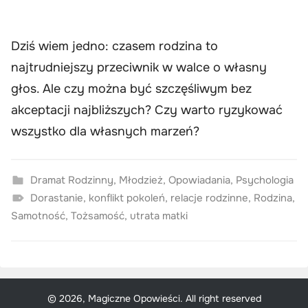
Dziś wiem jedno: czasem rodzina to
najtrudniejszy przeciwnik w walce o własny
głos. Ale czy można być szczęśliwym bez
akceptacji najbliższych? Czy warto ryzykować
wszystko dla własnych marzeń?
Dramat Rodzinny
,
Młodzież
,
Opowiadania
,
Psychologia
Dorastanie
,
konflikt pokoleń
,
relacje rodzinne
,
Rodzina
,
Samotność
,
Tożsamość
,
utrata matki
© 2026, Magiczne Opowieści. All right reserved