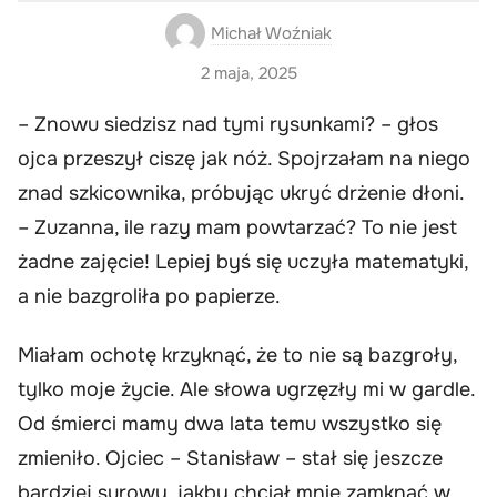
Michał Woźniak
2 maja, 2025
– Znowu siedzisz nad tymi rysunkami? – głos
ojca przeszył ciszę jak nóż. Spojrzałam na niego
znad szkicownika, próbując ukryć drżenie dłoni.
– Zuzanna, ile razy mam powtarzać? To nie jest
żadne zajęcie! Lepiej byś się uczyła matematyki,
a nie bazgroliła po papierze.
Miałam ochotę krzyknąć, że to nie są bazgroły,
tylko moje życie. Ale słowa ugrzęzły mi w gardle.
Od śmierci mamy dwa lata temu wszystko się
zmieniło. Ojciec – Stanisław – stał się jeszcze
bardziej surowy, jakby chciał mnie zamknąć w