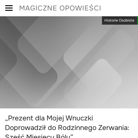
Skip
MAGICZNE OPOWIEŚCI
to
Historie Osobiste
content
„Prezent dla Mojej Wnuczki
Doprowadził do Rodzinnego Zerwania:
Sześć Miesięcy Bólu”