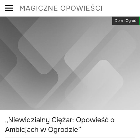
Skip
MAGICZNE OPOWIEŚCI
to
Dom i Ogród
content
„Niewidzialny Ciężar: Opowieść o
Ambicjach w Ogrodzie”