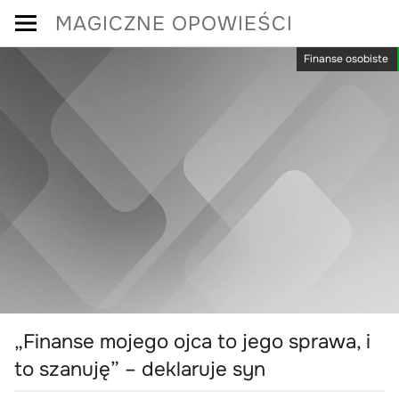
Skip
MAGICZNE OPOWIEŚCI
to
Finanse osobiste
content
„Finanse mojego ojca to jego sprawa, i
to szanuję” – deklaruje syn