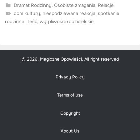
Dramat Rodzinny
,
Osobiste zmagania
,
Relacje
dom kultury
,
niespodziewana reakcja
,
spotkanie
rodzinne
,
Teść
,
wątpliwości rodzicielskie
© 2026, Magiczne Opowieści. All right reserved
Privacy Policy
Terms of use
Copyright
About Us