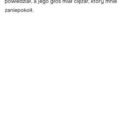
powiedział, a jego głos miał ciężar, który mnie
zaniepokoił.