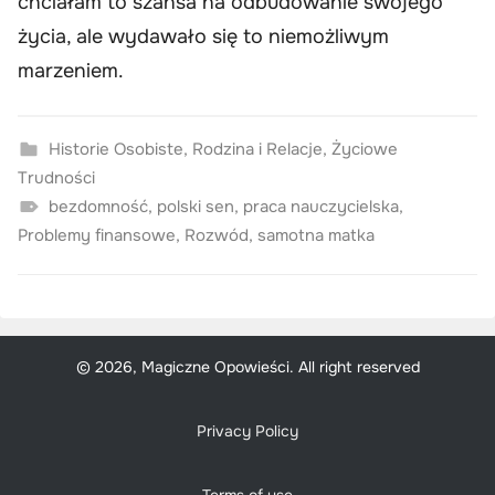
chciałam to szansa na odbudowanie swojego
życia, ale wydawało się to niemożliwym
marzeniem.
Historie Osobiste
,
Rodzina i Relacje
,
Życiowe
Trudności
bezdomność
,
polski sen
,
praca nauczycielska
,
Problemy finansowe
,
Rozwód
,
samotna matka
© 2026, Magiczne Opowieści. All right reserved
Privacy Policy
Terms of use