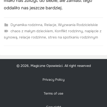
miało nas zbliżyć do siebie, ale zamiast tego
oddaliło nas jeszcze bardziej.
Dynamika rodzinna
,
Relacje
,
Wyzwania Rodzicielskie
chaos z małym dzieckiem
,
Konflikt rodzinny
,
napięcie z
synową
,
relacje rodzinne
,
stres na spotkaniu rodzinnym
© 2026, Magiczne Opowieści. All right reserved
Privacy Policy
Terms of use