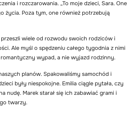
zenia i rozczarowania. „To moje dzieci, Sara. One
go życia. Poza tym, one również potrzebują
b przeszli wiele od rozwodu swoich rodziców i
łości. Ale myśl o spędzeniu całego tygodnia z nimi
a romantyczny wypad, a nie wyjazd rodzinny.
o naszych planów. Spakowaliśmy samochód i
zieci były niespokojne. Emilia ciągle pytała, czy
na nudę. Marek starał się ich zabawiać grami i
ego twarzy.