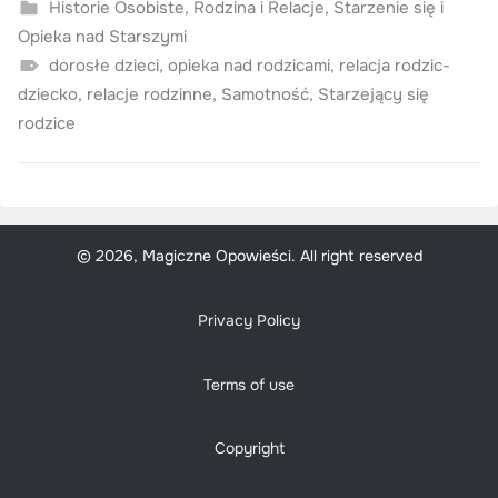
Historie Osobiste
,
Rodzina i Relacje
,
Starzenie się i
Opieka nad Starszymi
dorosłe dzieci
,
opieka nad rodzicami
,
relacja rodzic-
dziecko
,
relacje rodzinne
,
Samotność
,
Starzejący się
rodzice
© 2026, Magiczne Opowieści. All right reserved
Privacy Policy
Terms of use
Copyright