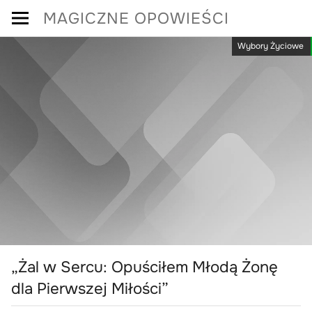
Skip
MAGICZNE OPOWIEŚCI
to
Wybory Życiowe
content
„Żal w Sercu: Opuściłem Młodą Żonę
dla Pierwszej Miłości”