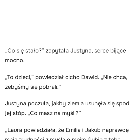
„Co się stało?” zapytała Justyna, serce bijące
mocno.
„To dzieci,” powiedział cicho Dawid. „Nie chcą,
żebyśmy się pobrali.”
Justyna poczuła, jakby ziemia usunęła się spod
jej stóp. „Co masz na myśli?”
„Laura powiedziała, że Emilia i Jakub naprawdę
mają trudności z myślą o moim ślubie z tobą.