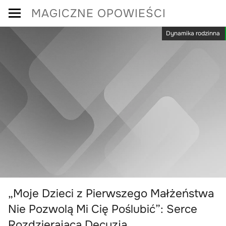
Skip
MAGICZNE OPOWIEŚCI
to
Dynamika rodzinna
content
„Moje Dzieci z Pierwszego Małżeństwa
Nie Pozwolą Mi Cię Poślubić”: Serce
Rozdzierająca Decyzja