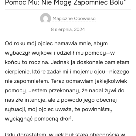
Pomoc Mu: Nie Mogę Zapomnieć Bólu”
Magiczne Opowieści
8 sierpnia, 2024
Od roku mój ojciec namawia mnie, abym
wybaczył wujkowi i udzielił mu pomocy—w
końcu to rodzina. Jednak ja doskonale pamiętam
cierpienie, które zadał mi i mojemu ojcu—niczego
nie zapomniałem. Teraz odmawiam jakiejkolwiek
pomocy. Jestem przekonany, że nadal żywi do
nas złe intencje, ale z powodu jego obecnej
sytuacji, mój ojciec uważa, że powinniśmy
wyciągnąć pomocną dłoń.
Gdy dorastałem, wujek był stałą obecnością w