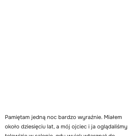
Pamiętam jedną noc bardzo wyraźnie. Miałem
około dziesięciu lat, a mój ojciec i ja oglądaliśmy
telewizję w salonie, gdy wujek wtargnął do