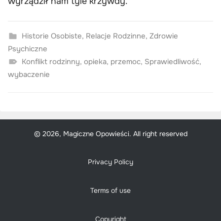
wyrządził nam tyle krzywdy.
Historie Osobiste
,
Relacje Rodzinne
,
Zdrowie
Psychiczne
Konflikt rodzinny
,
opieka
,
przemoc
,
Sprawiedliwość
,
wybaczenie
© 2026, Magiczne Opowieści. All right reserved
Privacy Policy
Terms of use
Copyright