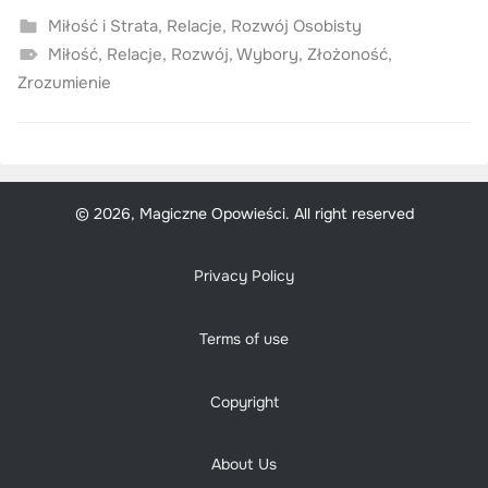
Miłość i Strata
,
Relacje
,
Rozwój Osobisty
Miłość
,
Relacje
,
Rozwój
,
Wybory
,
Złożoność
,
Zrozumienie
© 2026, Magiczne Opowieści. All right reserved
Privacy Policy
Terms of use
Copyright
About Us