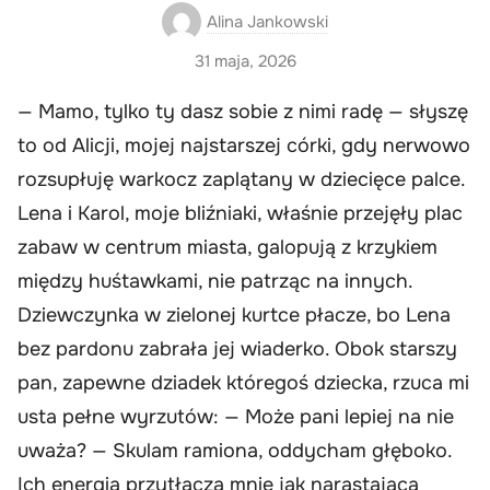
Alina Jankowski
31 maja, 2026
— Mamo, tylko ty dasz sobie z nimi radę — słyszę
to od Alicji, mojej najstarszej córki, gdy nerwowo
rozsupłuję warkocz zaplątany w dziecięce palce.
Lena i Karol, moje bliźniaki, właśnie przejęły plac
zabaw w centrum miasta, galopują z krzykiem
między huśtawkami, nie patrząc na innych.
Dziewczynka w zielonej kurtce płacze, bo Lena
bez pardonu zabrała jej wiaderko. Obok starszy
pan, zapewne dziadek któregoś dziecka, rzuca mi
usta pełne wyrzutów: — Może pani lepiej na nie
uważa? — Skulam ramiona, oddycham głęboko.
Ich energia przytłacza mnie jak narastająca