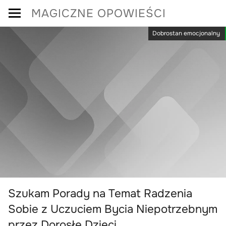
Skip
MAGICZNE OPOWIEŚCI
to
Dobrostan emocjonalny
content
Szukam Porady na Temat Radzenia
Sobie z Uczuciem Bycia Niepotrzebnym
przez Dorosłe Dzieci