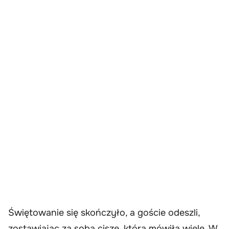
Świętowanie się skończyło, a goście odeszli,
zostawiając za sobą ciszę, która mówiła wiele. W