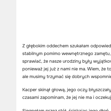
Z głębokim oddechem szukałam odpowiedn
stabilnym pomimo wewnętrznego zamętu, „
sprawiać, że nasze urodziny były wyjątko
ponieważ jej już z nami nie ma. Wiem, że t
ale musimy trzymać się dobrych wspomni
Kacper skinął głową, jego oczy błyszczał
czasami zapominam, że jej nie ma i oczekuj
Sięgnęłam przez stół, ściskając jego dłoń