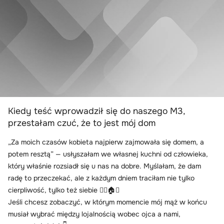
Kiedy teść wprowadził się do naszego M3,
przestałam czuć, że to jest mój dom
„Za moich czasów kobieta najpierw zajmowała się domem, a
potem resztą” — usłyszałam we własnej kuchni od człowieka,
który właśnie rozsiadł się u nas na dobre. Myślałam, że dam
radę to przeczekać, ale z każdym dniem traciłam nie tylko
cierpliwość, tylko też siebie 😶‍🌫️🏠💔
Jeśli chcesz zobaczyć, w którym momencie mój mąż w końcu
musiał wybrać między lojalnością wobec ojca a nami,