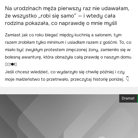
Na urodzinach męża pierwszy raz nie udawałam,
że wszystko „robi się samo” — i wtedy cała
rodzina pokazała, co naprawdę o mnie myśli
Zamiast jak co roku biegać między kuchnią a salonem, tym
razem zrobiłam tylko minimum i usiadłam razem z gośćmi. To, co
miało być zwykłym protestem zmęczonej żony, zamieniło się w
bolesną awanturę, która obnażyła całą prawdę o naszym domu.
😶‍🌫️🍽️💔
Jeśli chcesz wiedzieć, co wydarzyło się chwilę później i czy
moje małżeństwo to przetrwało, przeczytaj historię poniżej. 👇
Dramat