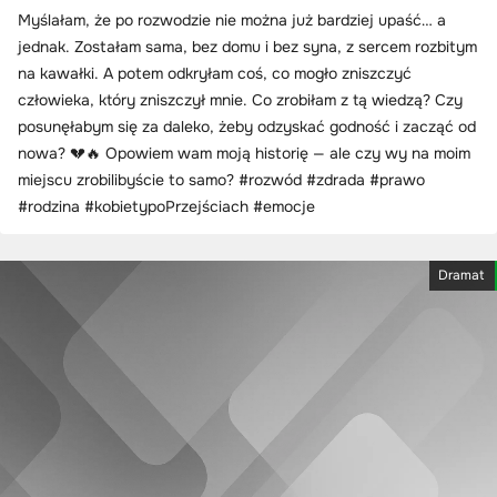
Myślałam, że po rozwodzie nie można już bardziej upaść… a
jednak. Zostałam sama, bez domu i bez syna, z sercem rozbitym
na kawałki. A potem odkryłam coś, co mogło zniszczyć
człowieka, który zniszczył mnie. Co zrobiłam z tą wiedzą? Czy
posunęłabym się za daleko, żeby odzyskać godność i zacząć od
nowa? 💔🔥 Opowiem wam moją historię — ale czy wy na moim
miejscu zrobilibyście to samo? #rozwód #zdrada #prawo
#rodzina #kobietypoPrzejściach #emocje
Dramat