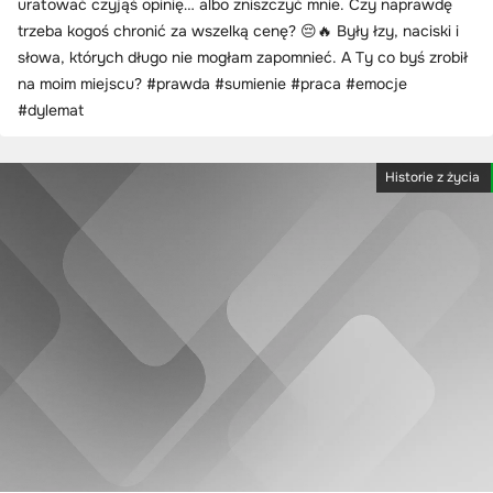
uratować czyjąś opinię… albo zniszczyć mnie. Czy naprawdę
trzeba kogoś chronić za wszelką cenę? 😔🔥 Były łzy, naciski i
słowa, których długo nie mogłam zapomnieć. A Ty co byś zrobił
na moim miejscu? #prawda #sumienie #praca #emocje
#dylemat
Historie z życia