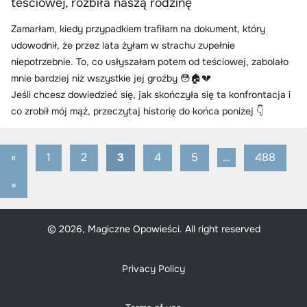
teściowej, rozbiła naszą rodzinę
Zamarłam, kiedy przypadkiem trafiłam na dokument, który
udowodnił, że przez lata żyłam w strachu zupełnie
niepotrzebnie. To, co usłyszałam potem od teściowej, zabolało
mnie bardziej niż wszystkie jej groźby 😳🏠💔
Jeśli chcesz dowiedzieć się, jak skończyła się ta konfrontacja i
co zrobił mój mąż, przeczytaj historię do końca poniżej 👇
«
Previous
1
2
3
4
5
…
488
Stronicowanie
Posts
Next
»
wpisów
Posts
© 2026, Magiczne Opowieści. All right reserved
Privacy Policy