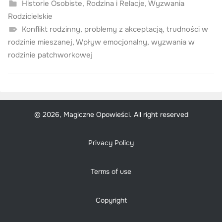
Historie Osobiste
,
Rodzina i Relacje
,
Wyzwania
Rodzicielskie
Konflikt rodzinny
,
problemy z akceptacją
,
trudności w
rodzinie mieszanej
,
Wpływ emocjonalny
,
wyzwania w
rodzinie patchworkowej
© 2026, Magiczne Opowieści. All right reserved
Privacy Policy
Terms of use
Copyright